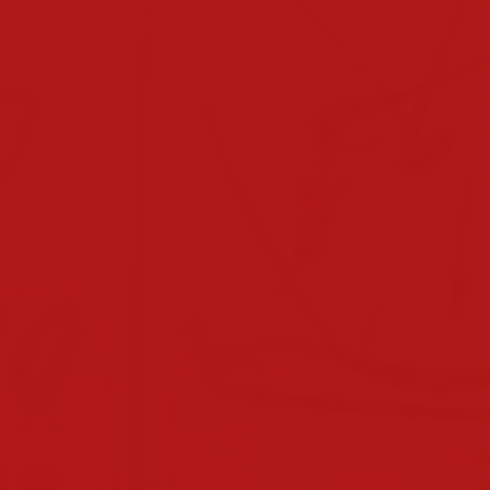
beratungslehrerin
x-point
downloads
downloads für eltern
downloads lehrpersonal
hausordnung
verhaltensvereinbarungen
sprechstunden