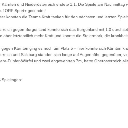
hen Kärnten und Niederösterreich endete 1:1. Die Spiele am Nachmit
auf ORF Sport+ gesendet!
er konnten die Teams Kraft tanken für den nächsten und letzten Spielt
sterreich gegen Burgenland konnte sich das Burgenland mit 1:0 durchse
er letztendlich mehr Kraft und konnte die Steiermark, die krankheits
nd gegen Kärnten ging es noch um Platz 5 – hier konnte sich Kärnten kn
reich und Salzburg standen sich lange auf Augenhöhe gegenüber, viel
wehr-Fünfer-Würfel und zwei abgewehrten 7m, hatte Oberösterreich all
Spieltagen: