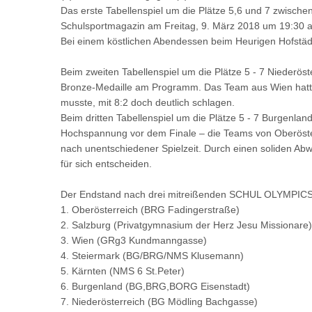
Das erste Tabellenspiel um die Plätze 5,6 und 7 zwisc
Schulsportmagazin am Freitag, 9. März 2018 um 19:30 
Bei einem köstlichen Abendessen beim Heurigen Hofstädt
Beim zweiten Tabellenspiel um die Plätze 5 - 7 Niederö
Bronze-Medaille am Programm. Das Team aus Wien hatte ab
musste, mit 8:2 doch deutlich schlagen.
Beim dritten Tabellenspiel um die Plätze 5 - 7 Burgenla
Hochspannung vor dem Finale – die Teams von Oberöster
nach unentschiedener Spielzeit. Durch einen soliden Ab
für sich entscheiden.
Der Endstand nach drei mitreißenden SCHUL OLYMPICS 
1. Oberösterreich (BRG Fadingerstraße)
2. Salzburg (Privatgymnasium der Herz Jesu Missionare)
3. Wien (GRg3 Kundmanngasse)
4. Steiermark (BG/BRG/NMS Klusemann)
5. Kärnten (NMS 6 St.Peter)
6. Burgenland (BG,BRG,BORG Eisenstadt)
7. Niederösterreich (BG Mödling Bachgasse)