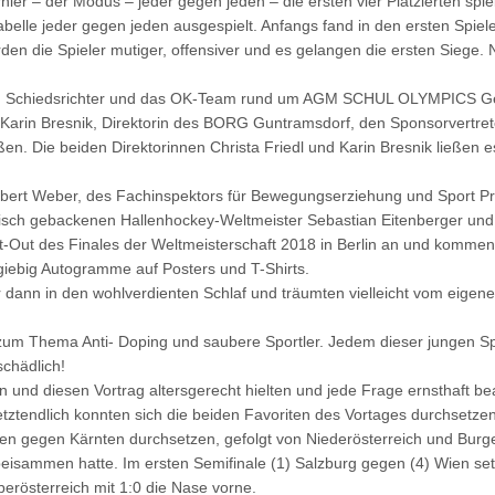
nier – der Modus – jeder gegen jeden – die ersten vier Platzierten spi
belle jeder gegen jeden ausgespielt. Anfangs fand in den ersten Spielen
den die Spieler mutiger, offensiver und es gelangen die ersten Siege.
er, Schiedsrichter und das OK-Team rund um AGM SCHUL OLYMPICS Gesc
 Karin Bresnik, Direktorin des BORG Guntramsdorf, den Sponsorvertret
en. Die beiden Direktorinnen Christa Friedl und Karin Bresnik ließen e
ert Weber, des Fachinspektors für Bewegungserziehung und Sport Pro
 frisch gebackenen Hallenhockey-Weltmeister Sebastian Eitenberger und
t-Out des Finales der Weltmeisterschaft 2018 in Berlin an und kommen
iebig Autogramme auf Posters und T-Shirts.
r dann in den wohlverdienten Schlaf und träumten vielleicht vom eigenen
n zum Thema Anti- Doping und saubere Sportler. Jedem dieser jungen Spi
schädlich!
und diesen Vortrag altersgerecht hielten und jede Frage ernsthaft be
letztendlich konnten sich die beiden Favoriten des Vortages durchsetze
Wien gegen Kärnten durchsetzen, gefolgt von Niederösterreich und Bur
beisammen hatte. Im ersten Semifinale (1) Salzburg gegen (4) Wien setz
erösterreich mit 1:0 die Nase vorne.