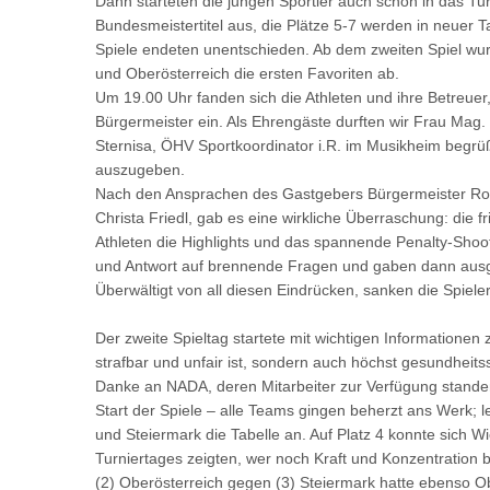
Dann starteten die jungen Sportler auch schon in das Tur
Bundesmeistertitel aus, die Plätze 5-7 werden in neuer Ta
Spiele endeten unentschieden. Ab dem zweiten Spiel wur
und Oberösterreich die ersten Favoriten ab.
Um 19.00 Uhr fanden sich die Athleten und ihre Betreu
Bürgermeister ein. Als Ehrengäste durften wir Frau Mag.
Sternisa, ÖHV Sportkoordinator i.R. im Musikheim begrüß
auszugeben.
Nach den Ansprachen des Gastgebers Bürgermeister Rob
Christa Friedl, gab es eine wirkliche Überraschung: die
Athleten die Highlights und das spannende Penalty-Shoo
und Antwort auf brennende Fragen und gaben dann ausg
Überwältigt von all diesen Eindrücken, sanken die Spiele
Der zweite Spieltag startete mit wichtigen Informatione
strafbar und unfair ist, sondern auch höchst gesundheits
Danke an NADA, deren Mitarbeiter zur Verfügung standen 
Start der Spiele – alle Teams gingen beherzt ans Werk; 
und Steiermark die Tabelle an. Auf Platz 4 konnte sich 
Turniertages zeigten, wer noch Kraft und Konzentration 
(2) Oberösterreich gegen (3) Steiermark hatte ebenso Ob