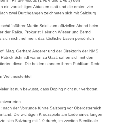
elen im Final4-Modus (1 vs 4 und 2 vs 3) den
 ein vorsichtiges Abtasten statt und die ersten vier
 Nach zwei Durchgängen zeichneten sich mit Salzburg
häftsführer Martin Seidl zum offiziellen Abend beim
er der Raika, Prokurist Heinrich Wieser und Bernd
s sich nicht nehmen, das köstliche Essen persönlich
f. Mag. Gerhard Angerer und der Direktorin der NMS
 Patrick Schmidt waren zu Gast, sahen sich mit den
tierten diese. Die beiden standen ihrem Publikum Rede
 Weltmeistertitel.
eler ist nun bewusst, dass Doping nicht nur verboten,
antworteten.
n: nach der Vorrunde führte Salzburg vor Oberösterreich
genland. Die wichtigen Kreuzspiele am Ende eines langen
te sich Salzburg mit 1:0 durch; im zweiten Semifinale