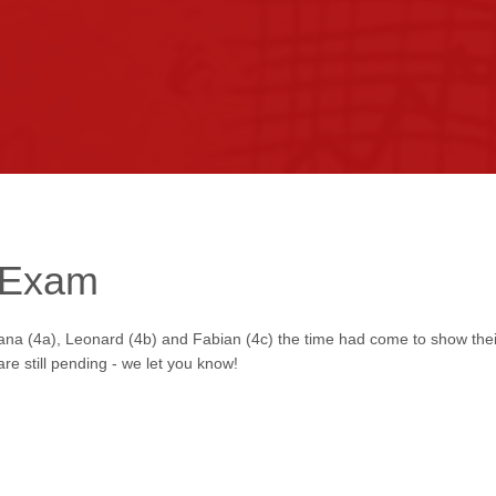
kontakt
impressum
intern
Exam
omana (4a), Leonard (4b) and Fabian (4c) the time had come to show thei
re still pending - we let you know!