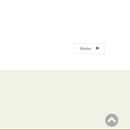
Weiter
Datenschutzrichtlinien
Bitte beachten Sie die
Datenschutzrichtlinien des BMBWF.
https://bildung.bmbwf.gv.at/datenschutz