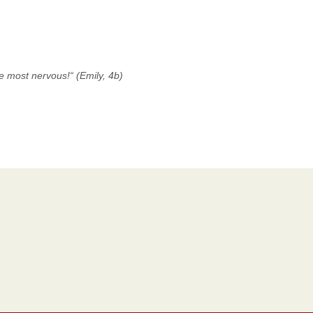
e most nervous!“ (Emily, 4b)
rtikel
Beliebte
Artikel
hennacht in der Mittelschule
Direktion
ramsdorf
Impressum
hreise nach Malta 2026
Klassen 2018/2019
tennis: Olympia goes to school
Klassen 2017/2018
ement im Kindergarten
Klassen 2016/2017
iche Ferienwünsche