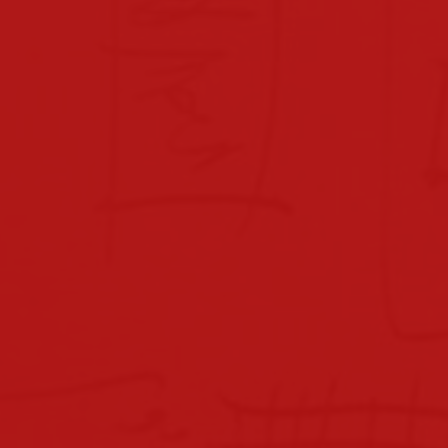
beratungslehrerin
x-point
downloads
downloads für eltern
downloads lehrpersonal
hausordnung
verhaltensvereinbarungen
sprechstunden