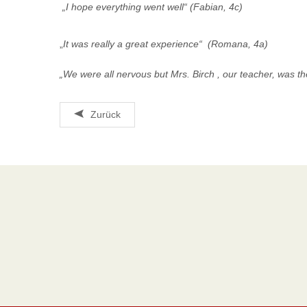
„I hope everything went well“ (Fabian, 4c)
„
It was really a great experience“ (Romana, 4a)
„We were all nervous but Mrs. Birch , our teacher, was th
Zurück
Kontakt
Neue
A
MS Guntramsdorf
Sprac
Sportplatzstraße 15
Gunt
2353 Guntramsdorf
Sprac
+43 (0) 2236 52504 150
Tisch
www.ms-guntramsdorf.at
Engag
ms.guntramsdorf@noeschule.at
Herzl