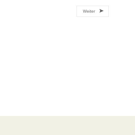
Weiter
Datenschutzrichtlinien
Bitte beachten Sie die