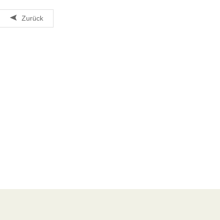
Zurück
rtikel
Beliebte
Artikel
hennacht in der Mittelschule
Direktion