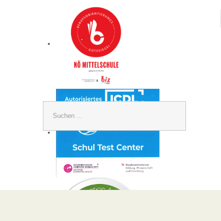
Suchen
...
Kontakt
Neue
A
MS Guntramsdorf
Sprac