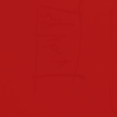
beratungslehrerin
x-point
downloads
downloads für eltern
downloads lehrpersonal
hausordnung
verhaltensvereinbarungen
sprechstunden