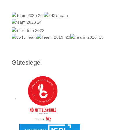
Gütesiegel