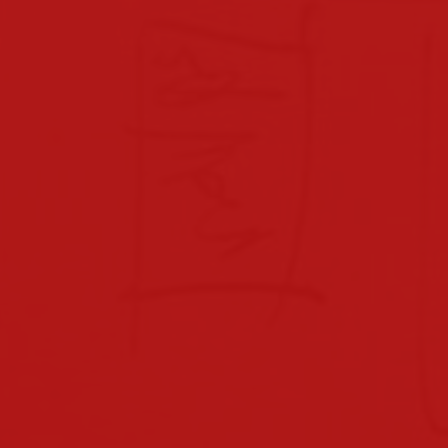
beratungslehrerin
x-point
downloads
downloads für eltern
downloads lehrpersonal
hausordnung
verhaltensvereinbarungen
sprechstunden