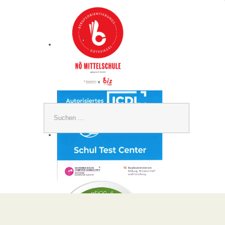
Suchen
...
Kontakt
Neue
A
MS Guntramsdorf
Sprac